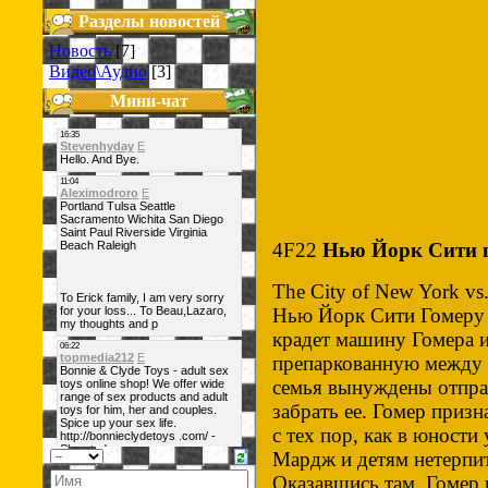
Разделы новостей
Новость
[7]
Видео\Аудио
[3]
Мини-чат
4F22
Нью Йорк Сити 
The City of New York v
Нью Йорк Сити Гомеру 
крадет машину Гомера и 
препаркованную между 
семья вынуждены отпра
забрать ее. Гомер приз
с тех пор, как в юности
Мардж и детям нетерпит
Оказавшись там, Гомер 