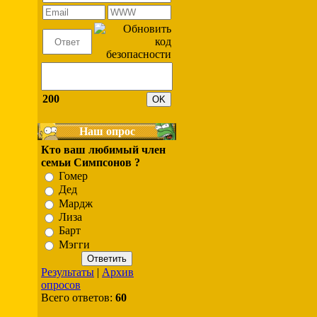
200
Наш опрос
Кто ваш любимый член
семьи Симпсонов ?
Гомер
Дед
Мардж
Лиза
Барт
Мэгги
Результаты
|
Архив
опросов
Всего ответов:
60