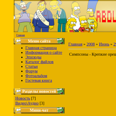
Главная
Меню сайта
Главная
»
2008
»
Июнь
»
2
Главная страница
Информация о сайте
Симпсоны - Крепкие оре
Эпизоды
Каталог файлов
Статьи
Форум
Фотоальбом
Гостевая книга
Разделы новостей
Новость
[7]
Видео\Аудио
[3]
Мини-чат