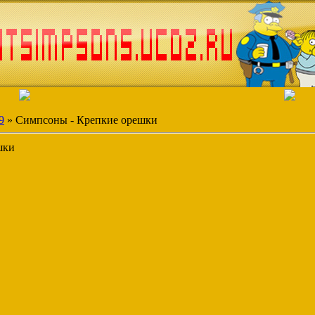
9
» Симпсоны - Крепкие орешки
шки