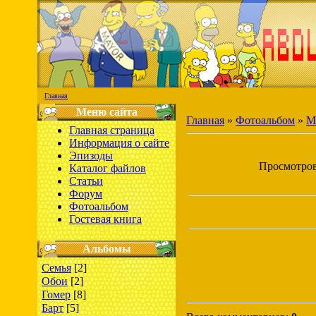
Главная
Меню сайта
Главная
»
Фотоальбом
»
М
Главная страница
Информация о сайте
Эпизоды
Просмотров:
Каталог файлов
Статьи
Форум
Фотоальбом
Гостевая книга
Альбомы
Семья
[2]
Обои
[2]
Гомер
[8]
Барт
[5]