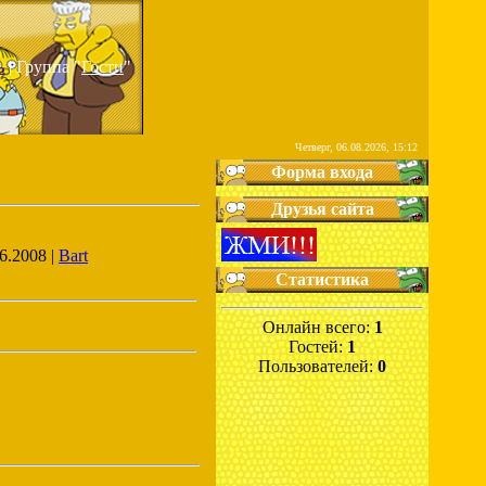
ь
| Группа "
Гости
"
Четверг, 06.08.2026, 15:12
Форма входа
Друзья сайта
6.2008 |
Bart
Статистика
Онлайн всего:
1
Гостей:
1
Пользователей:
0