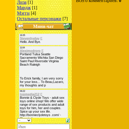
Всего комментариев:
0
Лиза
[1]
Мардж
[1]
Мэгги
[4]
Остальные персонажи
[7]
Мини-чат