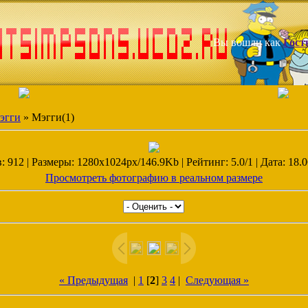
Вы вошли как
Гост
эгги
» Мэгги(1)
 912 | Размеры: 1280x1024px/146.9Kb | Рейтинг: 5.0/1 | Дата: 18.0
Просмотреть фотографию в реальном размере
« Предыдущая
|
1
[
2
]
3
4
|
Следующая »