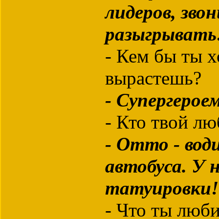
лидеров, зво
разыгрыват
- Кем бы ты х
вырастешь?
- Супергерое
- Кто твой л
- Отто - вод
автобуса. У 
татуировки!
- Что ты люб