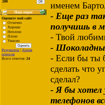
200
именем Барт
Наш опрос
- Еще раз та
Оцените мой сайт
Отлично
получишь в м
Хорошо
Неплохо
- Твой любим
Плохо
Ужасно
- Шоколадн
Результаты
|
Архив
опросов
- Если бы ты 
Всего ответов:
24
сделать что у
сделал?
- Я бы хотел
телефонов в