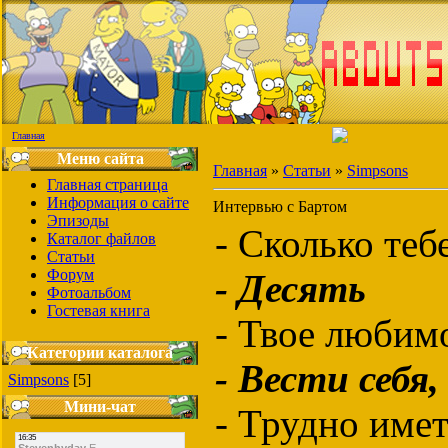
Главная
Меню сайта
Главная
»
Статьи
»
Simpsons
Главная страница
Информация о сайте
Интервью с Бартом
Эпизоды
- Сколько теб
Каталог файлов
Статьи
Форум
- Десять
Фотоальбом
Гостевая книга
- Твое любим
Категории каталога
- Вести себя,
Simpsons
[5]
Мини-чат
- Трудно имет