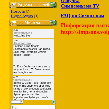
Озвучка
Разделы новостей
Симпсоны на TV
Новость
[7]
FAQ по Симпсонам
Видео\Аудио
[3]
Мини-чат
Инфорсация взята
http://simpsons.vol