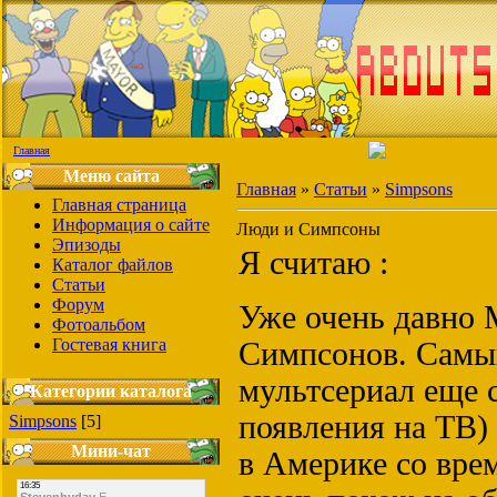
Главная
Меню сайта
Главная
»
Статьи
»
Simpsons
Главная страница
Информация о сайте
Люди и Симпсоны
Эпизоды
Я считаю :
Каталог файлов
Статьи
Форум
Уже очень давно 
Фотоальбом
Гостевая книга
Симпсонов. Самы
мультсериал еще с
Категории каталога
появления на ТВ)
Simpsons
[5]
Мини-чат
в Америке со вре