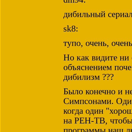
дибильный сериа
sk8:
тупо, очень, очен
Но как видите ни 
объяснением поче
дибилизм ???
Было конечно и н
Симпсонами. Один
когда один "хорош
на РЕН-ТВ, чтобы
программы наш л