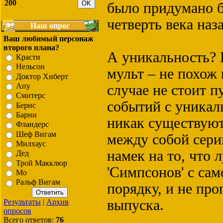
200
было придумано б
четверть века наза
Наш опрос
Ваш любимый персонаж
второго плана?
А уникальность?
Красти
Нельсон
мульт – не похож
Доктор Хиберт
Апу
случае не стоит 
Смитерс
событий с уникал
Бернс
Барни
никак существуют
Фландерс
Шеф Вигам
между собой сери
Милхаус
намек на то, что 
Дед
Трой Макклюр
'Симпсонов' с сам
Мо
Ральф Вигам
порядку, и не про
выпуска.
Результаты
|
Архив
опросов
Всего ответов:
76