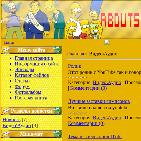
Главная
Меню сайта
Главная
»
Видео\Аудио
Главная страница
Информация о сайте
Ролик
Эпизоды
Этот ролик с YouTube так и гов
Каталог файлов
Статьи
Категория:
Видео\Аудио
|
Просмо
Форум
|
Комментарии (0)
Фотоальбом
Гостевая книга
Лучшие заставки симпсонов
Вот видео нашел на youtube
Разделы новостей
Категория:
Видео\Аудио
|
Просмо
Новость
[7]
Комментарии (0)
Видео\Аудио
[3]
Мини-чат
Тема из симпсонов D'oh!