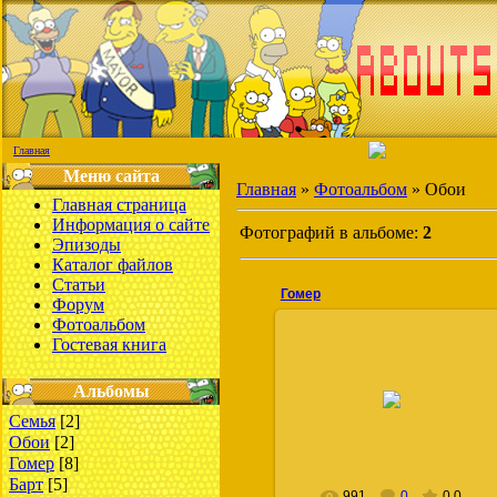
Главная
Меню сайта
Главная
»
Фотоальбом
» Обои
Главная страница
Информация о сайте
Фотографий в альбоме:
2
Эпизоды
Каталог файлов
Статьи
Гомер
Форум
Фотоальбом
Гостевая книга
21.06.2008
Альбомы
Bart
Семья
[2]
Обои
[2]
Гомер
[8]
Барт
[5]
991
0
0.0