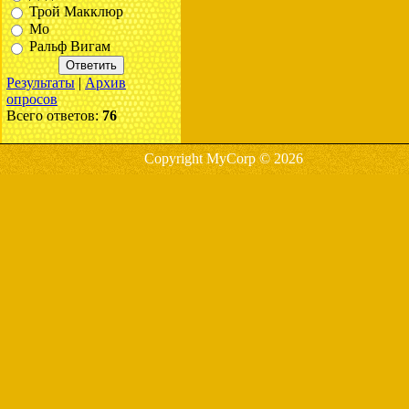
Трой Макклюр
Мо
Ральф Вигам
Результаты
|
Архив
опросов
Всего ответов:
76
Copyright MyCorp © 2026