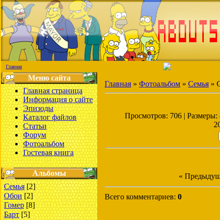
Главная
Меню сайта
Главная
»
Фотоальбом
»
Семья
» 
Главная страница
Информация о сайте
Эпизоды
Просмотров: 706 | Размеры: 4
Каталог файлов
2
Статьи
Форум
Фотоальбом
Гостевая книга
Альбомы
« Предыдущ
Семья
[2]
Обои
[2]
Всего комментариев:
0
Гомер
[8]
Барт
[5]