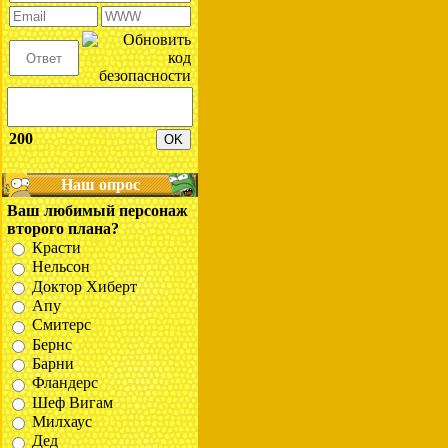
200
Наш опрос
Ваш любимый персонаж
второго плана?
Красти
Нельсон
Доктор Хиберт
Апу
Смитерс
Бернс
Барни
Фландерс
Шеф Вигам
Милхаус
Дед