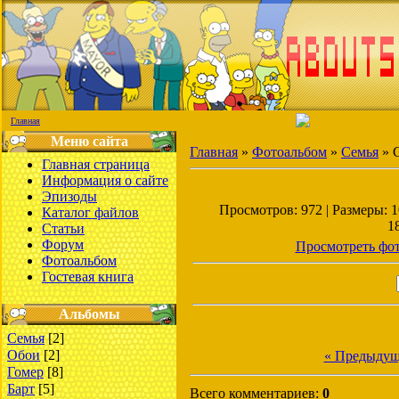
Главная
Меню сайта
Главная
»
Фотоальбом
»
Семья
» 
Главная страница
Информация о сайте
Эпизоды
Просмотров: 972 | Размеры: 10
Каталог файлов
1
Статьи
Форум
Просмотреть фот
Фотоальбом
Гостевая книга
Альбомы
Семья
[2]
Обои
[2]
« Предыдущ
Гомер
[8]
Барт
[5]
Всего комментариев:
0